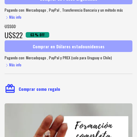
Pagando con:
Mercadopago
,
PayPal
,
Transferencia Bancaria
y un método más
Más info
U$S60
U$S22
63 % OFF
Comprar en Dólares estadounidenses
Pagando con:
Mercadopago
,
PayPal
y
PREX (solo para Uruguay o Chile)
Más info
card_giftcard
Comprar como regalo