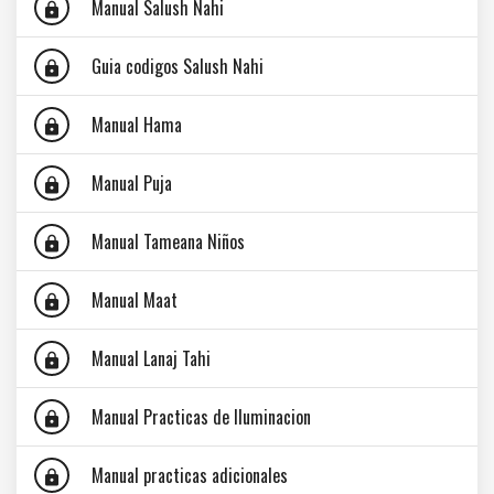
Manual Salush Nahi
lock
Guia codigos Salush Nahi
lock
Manual Hama
lock
Manual Puja
lock
Manual Tameana Niños
lock
Manual Maat
lock
Manual Lanaj Tahi
lock
Manual Practicas de Iluminacion
lock
Manual practicas adicionales
lock