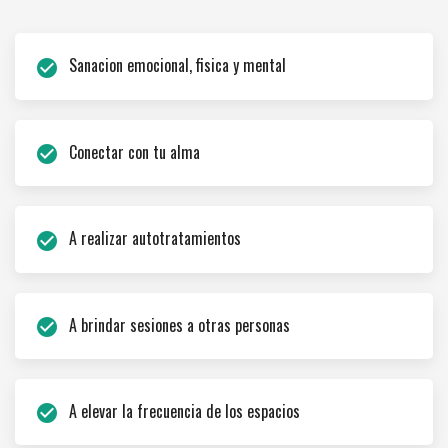
Sanacion emocional, fisica y mental
check_circle
Conectar con tu alma
check_circle
A realizar autotratamientos
check_circle
A brindar sesiones a otras personas
check_circle
A elevar la frecuencia de los espacios
check_circle