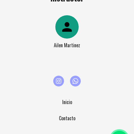
person
Ailen Martinez
Inicio
Contacto