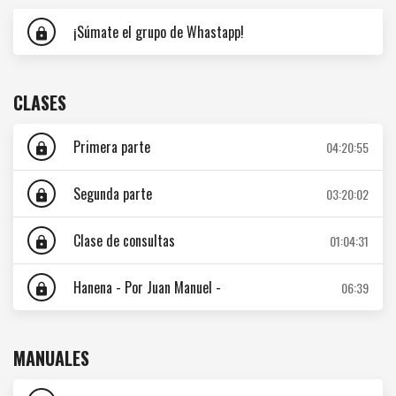
¡Súmate el grupo de Whastapp!
lock
CLASES
Primera parte
04:20:55
lock
Segunda parte
03:20:02
lock
Clase de consultas
01:04:31
lock
Hanena - Por Juan Manuel -
06:39
lock
MANUALES