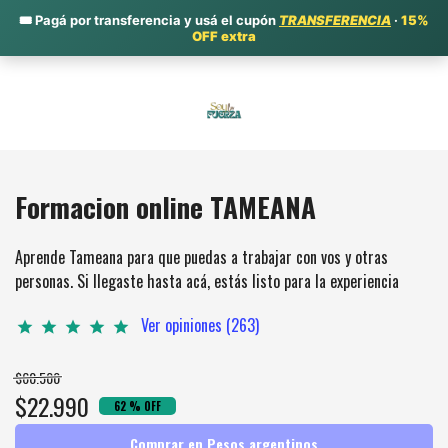
🎟️ Pagá por transferencia y usá el cupón
TRANSFERENCIA
·
15%
OFF extra
Formacion online TAMEANA
Aprende Tameana para que puedas a trabajar con vos y otras
personas. Si llegaste hasta acá, estás listo para la experiencia
Ver opiniones (263)
star
star
star
star
star
$60.500
$22.990
62 % OFF
Comprar en Pesos argentinos