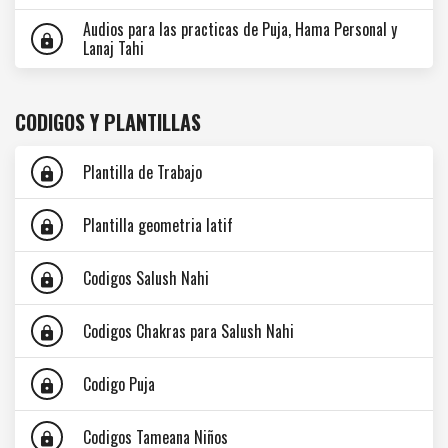
Audios para las practicas de Puja, Hama Personal y
lock
Lanaj Tahi
CODIGOS Y PLANTILLAS
Plantilla de Trabajo
lock
Plantilla geometria latif
lock
Codigos Salush Nahi
lock
Codigos Chakras para Salush Nahi
lock
Codigo Puja
lock
Codigos Tameana Niños
lock